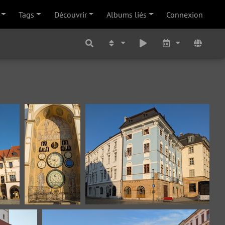
Tags
Découvrir
Albums liés
Connexion
uc
Olomouc
Olomouc