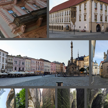
Olomouc
Olomouc
Olo