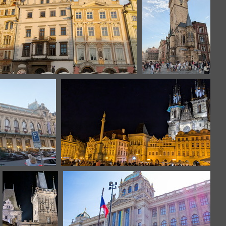
Prague
Prague
 Prague
Prague