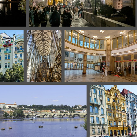
Prague
Prague
Prague