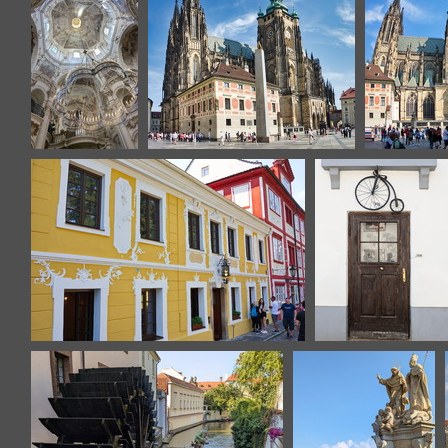
Prague
Prague
P
Prague
Prague