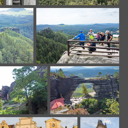
Adrspach
Mariina skala
rocks
ala
Mariina skala
ravcicka brana
Pravcicka brana