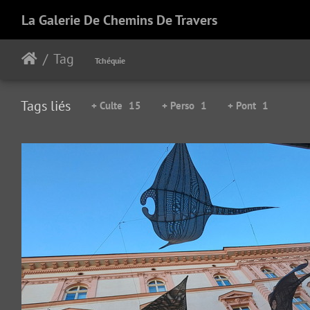
La Galerie De Chemins De Travers
Tag
Tchéquie
Tags liés
+ Culte
15
+ Perso
1
+ Pont
1