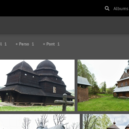
Albums
l
1
+ Perso
1
+ Pont
1
rownia-3
hoszow