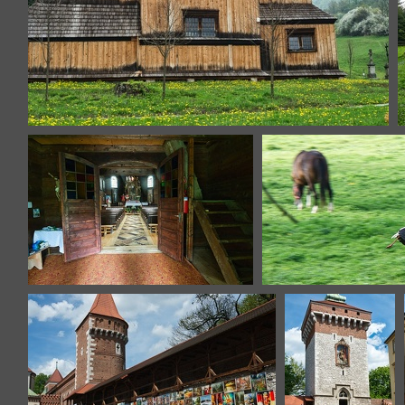
DSC7087
dwernik-2
DSC715