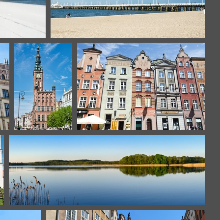
sopot-20
gdansk-8
gdansk-12
lac-wigry-panorama