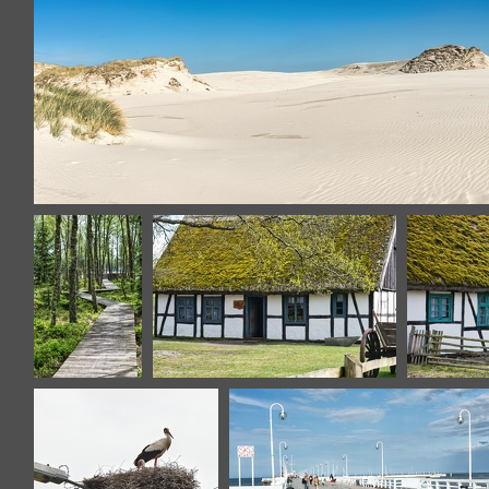
Cracovie
Cr
Slowinski-53 panorama
Slowinski-100
Kluki-2