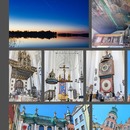
lac de wigry-33
Gdansk
Gdansk
Gdansk