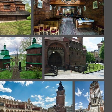
k-2
smolnik-3
szczanne-2
Cracovie