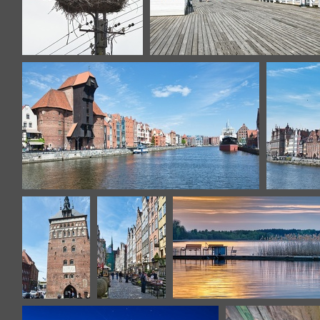
Slowinski-138
sopot-2
gdansk-2
gdansk-14
gdansk-22
mikolajki-32 hdr