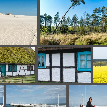
acovie
Slowinski-16
pano-foret-leba
Kluki-7
Kluki-13