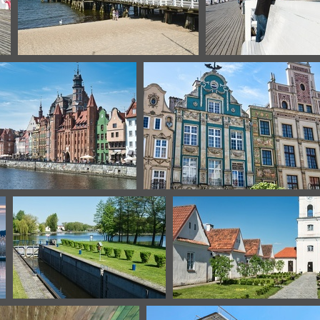
sopot-4
sopot-19
gdansk-3
gdansk-7
augustow-2
lac de wigry-4