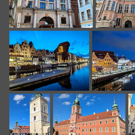
Gdansk
Gd
Gdansk