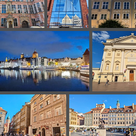
ansk
Gdansk
G
Gdansk
Varso