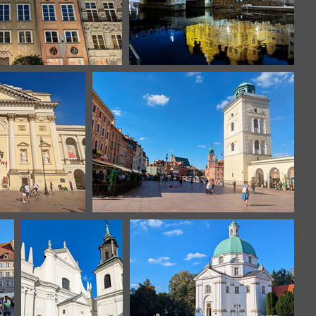
dansk
Gdansk
vie
Varsovie