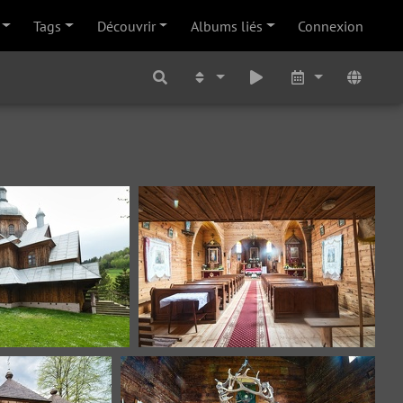
Tags
Découvrir
Albums liés
Connexion
-3
hoszow-4