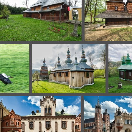
rabe-3
smolni
4
turzansk-8 hdr