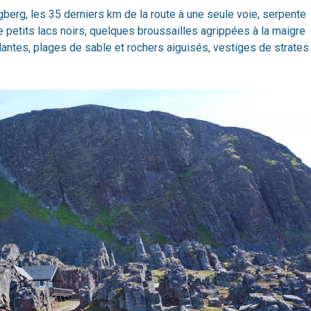
ngberg, les 35 derniers km de la route à une seule voie, serpente
 petits lacs noirs, quelques broussailles agrippées à la maigre
lantes, plages de sable et rochers aiguisés, vestiges de strates