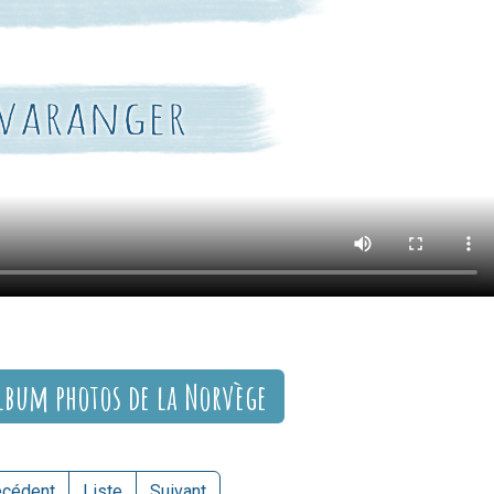
lbum photos de la Norvège
écédent
Liste
Suivant