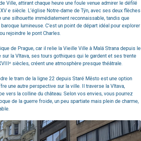
de Ville, attirant chaque heure une foule venue admirer le défilé
V e siècle. L’église Notre‑dame de Týn, avec ses deux flèches
e une silhouette immédiatement reconnaissable, tandis que
 baroque lumineuse. C’est un point de départ idéal pour explorer
 ou rejoindre le pont Charles.
que de Prague, car il relie la Vieille Ville à Malá Strana depuis le
e sur la Vltava, ses tours gothiques qui le gardent et ses trente
XVIIIᵉ siècles, créent une atmosphère presque théâtrale.
ndre le tram de la ligne 22 depuis Staré Město est une option
fre une autre perspective sur la ville. Il traverse la Vltava,
pe vers la colline du château. Selon vos envies, vous pourrez
oque de la guerre froide, un peu spartiate mais plein de charme,
able.