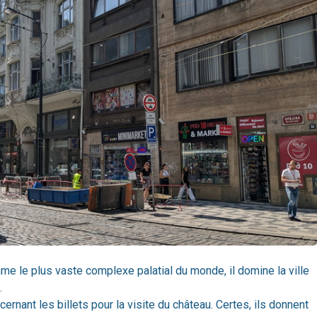
e le plus vaste complexe palatial du monde, il domine la ville
.
ernant les billets pour la visite du château. Certes, ils donnent