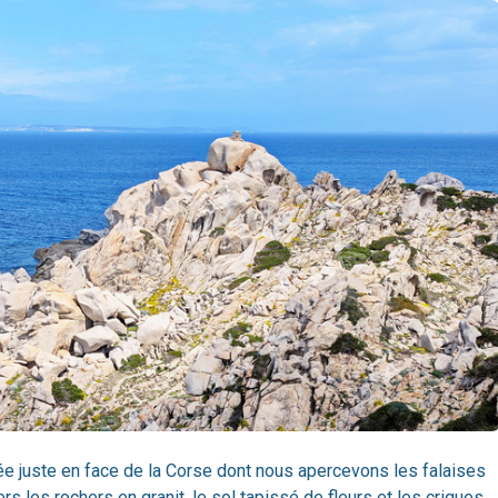
uée juste en face de la Corse dont nous apercevons les falaises
rs les rochers en granit, le sol tapissé de fleurs et les criques