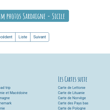
um photos Sardaigne - Sicile
écédent
Liste
Suivant
Les Cartes suite
ad trip
Carte de Lettonie
anie et Macédoine
Carte de Lituanie
emagne
Carte de Norvège
anemark
Carte des Pays bas
onie
Carte de Pologne