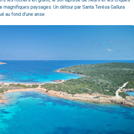
de magnifiques paysages. Un détour par Santa Terésa Gallura
ué au fond d’une anse.