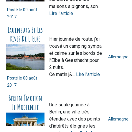
maisons à pignons, son...
Posté le
09 août
Lire l'article
2017
Lauenburg Et Les
Rives De L'Elbe
Hier journée de route, j'ai
trouvé un camping sympa
et calme sur les bords de
Allemagne
l’Elbe à Geesthacht pour
2 nuits.
Ce matin j&...
Lire l'article
Posté le
08 août
2017
Berlin Émotion
Une seule journée à
Et Modernité
Berlin, une ville très
étendue avec des points
Allemagne
d'intérêts éloignés les