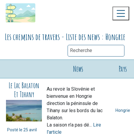
Les chemins de travers - Liste des news : Hongrie
News
Pays
Le Lac Balaton
Au revoir la Slovénie et
Et Tihany
bienvenue en Hongrie
direction la péninsule de
Tihany sur les bords du lac
Hongrie
Balaton.
La saison n’a pas dé...
Lire
Posté le
25 avril
l'article