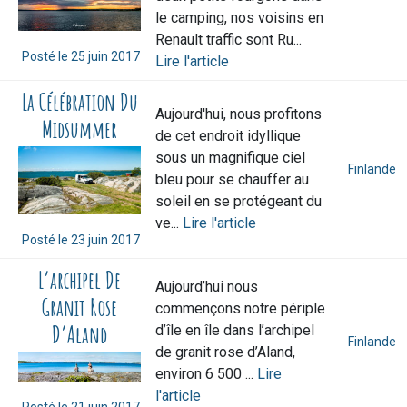
le camping, nos voisins en
Renault traffic sont Ru...
Posté le
25 juin 2017
Lire l'article
La Célébration Du
Aujourd'hui, nous profitons
Midsummer
de cet endroit idyllique
sous un magnifique ciel
Finlande
bleu pour se chauffer au
soleil en se protégeant du
ve...
Lire l'article
Posté le
23 juin 2017
L’archipel De
Aujourd’hui nous
Granit Rose
commençons notre périple
D’Aland
d’île en île dans l’archipel
Finlande
de granit rose d’Aland,
environ 6 500 ...
Lire
l'article
Posté le
21 juin 2017