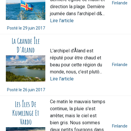
Finlande
direction la plage. Dernière
journée dans l’archipel d&...
Lire l'article
Posté le
29 juin 2017
La Grande Île
D'Aland
L’archipel d’Åland est
réputé pour être chaud et
beau pour cette région du
Finlande
monde, nous, c’est plutô...
Lire l'article
Posté le
26 juin 2017
Ce matin le mauvais temps
Les Îles De
continue, la pluie s'est
Kumlinge Et
arrêter, mais le ciel est
Vardo
bien gris. Nous sommes
Finlande
deux petits fourgons dans