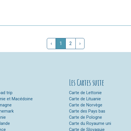
‹
1
2
›
Les Cartes suite
ad trip
Carte de Lettonie
anie et Macédoine
Carte de Lituanie
emagne
Carte de Norvège
anemark
Carte des Pays bas
onie
Carte de Pologne
nlande
Carte du Royaume uni
èce
Carte de Slovaquie