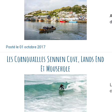
A
d
Posté le
01 octobre 2017
Les Cornouailles Sennen Cove, Lands End
Et Mousehole
L
c